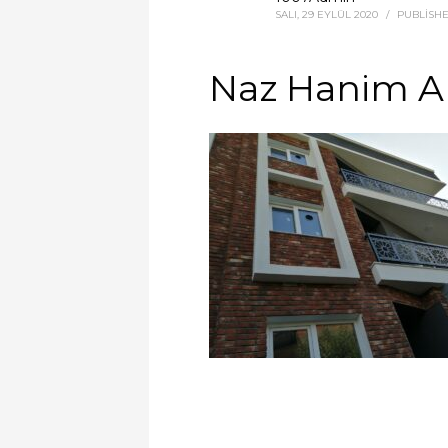
SALI, 29 EYLÜL 2020
/
PUBLISHE
Naz Hanim A