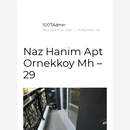
1007Admin
SALI, 29 EYLÜL 2020
/
PUBLISHED IN
Naz Hanim Apt
Ornekkoy Mh –
29