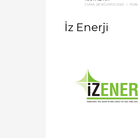
CUMA, 28 AĞUSTOS 2020
/
PUBL
İz Enerji