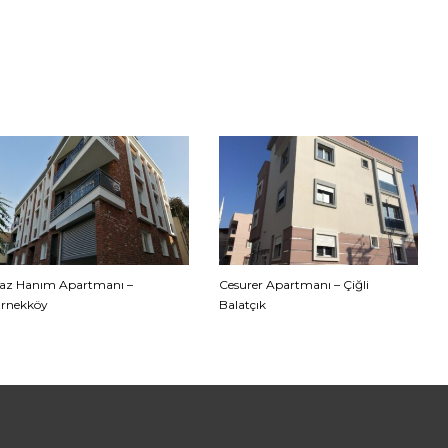
az Hanım Apartmanı –
Cesurer Apartmanı – Çiğli
rnekköy
Balatçık