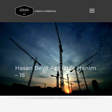
Hasan Beyit Apt latife Hanim
– 18