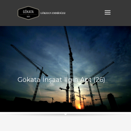
Gökata İnşaat Ilgın Apt (26)