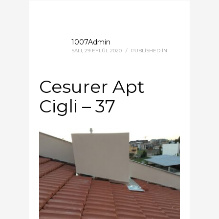
1007Admin
SALI, 29 EYLÜL 2020
/
PUBLISHED IN
Cesurer Apt
Cigli – 37